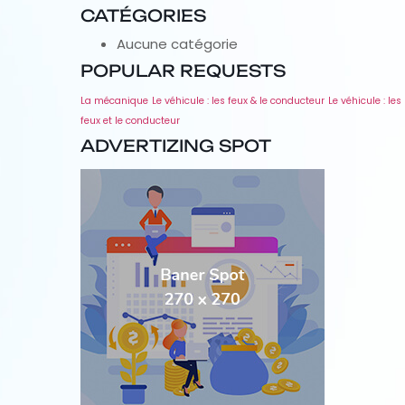
CATÉGORIES
Aucune catégorie
POPULAR REQUESTS
La mécanique
Le véhicule : les feux & le conducteur
Le véhicule : les
feux et le conducteur
ADVERTIZING SPOT