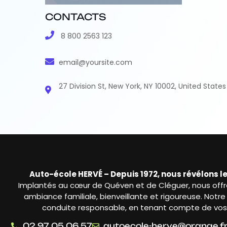
CONTACTS
8 800 2563 123
email@yoursite.com
27 Division St, New York, NY 10002, United States
Auto-école HERVÉ – Depuis 1972, nous révélons 
Implantés au cœur de Quéven et de Cléguer, nous offr
ambiance familiale, bienveillante et rigoureuse. Notr
conduite responsable, en tenant compte de vos b
02 97 05 06 57
autoecole-herve@orange.f