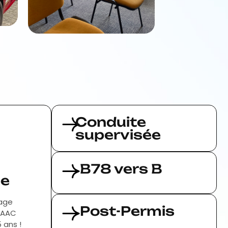
Conduite
supervisée
B78 vers B
e
sage
Post-Permis
u AAC
 ans !