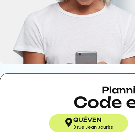
Plann
Code e
QUÉVEN
3 rue Jean Jaurès